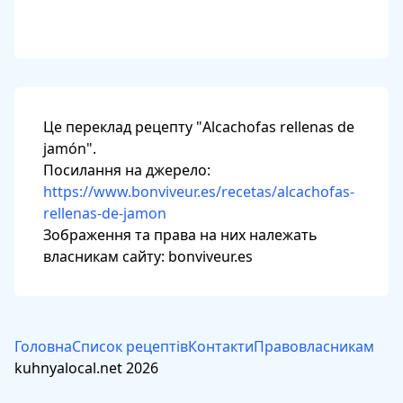
Це переклад рецепту "Alcachofas rellenas de
jamón".
Посилання на джерело:
https://www.bonviveur.es/recetas/alcachofas-
rellenas-de-jamon
Зображення та права на них належать
власникам сайту: bonviveur.es
Головна
Список рецептів
Контакти
Правовласникам
kuhnyalocal.net 2026