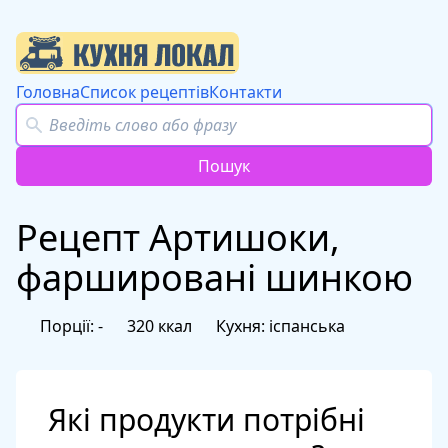
Головна
Список рецептів
Контакти
Пошук
Пошук
Рецепт Артишоки,
фаршировані шинкою
Порції: -
320 ккал
Кухня: іспанська
Які продукти потрібні